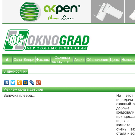
Оконный
Окна
Двери
Фасады
Акции
Объявления
Цены
Новост
калькулятор
Видео-ролики
Меняем окна в детской
Загрузка плеера...
На этот
передач
оконный э
добрые
колдовал
принцесс
первая с
комната 
очень ва
стала и в