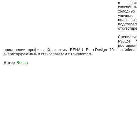
и наст
способн
холодны
уличного
опасносте
подстер
отсутствие
Cпециали
Рубцов 
поставл
применении профильной системы REHAU Euro-Design 70 в комбина
энергоэффективным стеклопакетом с триплексом.
Автор
:
Rehau