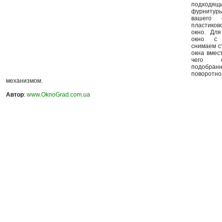
подход
фурниту
вашего 
пластиков
окно. Дл
окно с 
снимаем с
окна вмес
чего с
подобран
поворотно
механизмом.
Автор
:
www.OknoGrad.com.ua