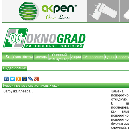
Оконный
Окна
Двери
Фасады
Акции
Объявления
Цены
Новост
калькулятор
Видео-ролики
Ремонт металлопластиковых окон
Загрузка плеера...
Замена
поворотн
откидную.
В дан
последов
как заме
поворо
поворотно
фурниту
сложный, 