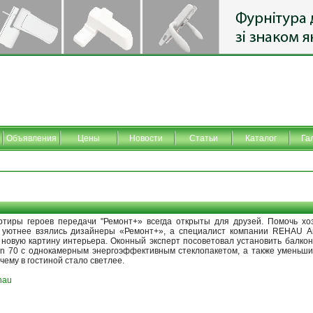
Объявления
Цены
Новости
Статьи
Каталог
Га
ртиры героев передачи "Ремонт+» всегда открыты для друзей. Помочь хо
 уютнее взялись дизайнеры «Ремонт+», а специалист компании REHAU А
 новую картину интерьера. Оконный эксперт посоветовал установить балк
gn 70 c однокамерным энергоэффективным стеклопакетом, а также уменьши
чему в гостиной стало светлее.
hau