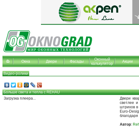
Оконный
Окна
Двери
Фасады
Акции
калькулятор
Видео-ролики
Больше света и тепла с REHAU
Загрузка плеера...
Двери ква
светлее и
штрихов в
Euro-Desi
благодаря 
Автор
:
Re